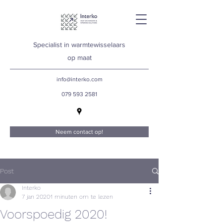
Specialist in warmtewisselaars
op maat
info@interko.com
079 593 2581
Neem contact op!
Post
Interko
7 jan 2020
1 minuten om te lezen
Voorspoedig 2020!